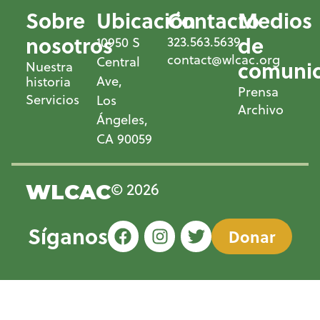
Sobre
Ubicación
Contacto
Medios
nosotros
de
323.563.5639
10950 S
contact@wlcac.org
Central
comunic
Nuestra
Ave,
historia
Prensa
Servicios
Los
Archivo
Ángeles,
CA 90059
© 2026
WLCAC
Síganos
Donar