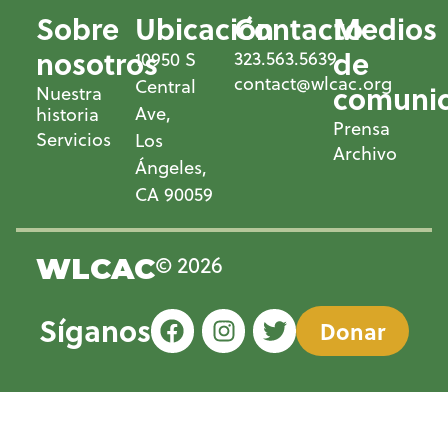
Sobre
Ubicación
Contacto
Medios
nosotros
de
323.563.5639
10950 S
contact@wlcac.org
Central
comunic
Nuestra
Ave,
historia
Prensa
Servicios
Los
Archivo
Ángeles,
CA 90059
© 2026
WLCAC
Síganos
Donar