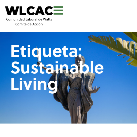
WLCAC
Comunidad Laboral de Watts
Comité de Acción
Etiqueta:
Sustainable
Living