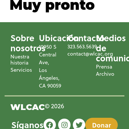
Muy pronto
Sobre
Ubicación
Contacto
Medios
nosotros
de
323.563.5639
10950 S
contact@wlcac.org
Central
comunic
Nuestra
Ave,
historia
Prensa
Servicios
Los
Archivo
Ángeles,
CA 90059
© 2026
WLCAC
Síganos
Donar