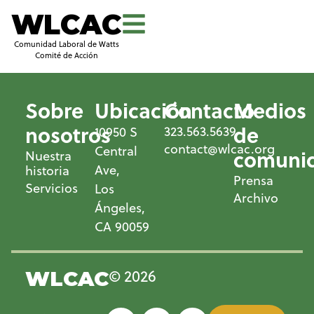
WLCAC
Comunidad Laboral de Watts
Comité de Acción
Sobre
Ubicación
Contacto
Medios
nosotros
de
323.563.5639
10950 S
contact@wlcac.org
Central
comunic
Nuestra
Ave,
historia
Prensa
Servicios
Los
Archivo
Ángeles,
CA 90059
© 2026
WLCAC