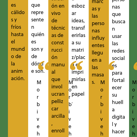
marc
es
que
ón en
esboz
nas
as y
cálido
repre
vivo
ar
que
las
s y
sente
de
ideas,
busca
perso
fríos
n
técnic
transf
n
nas
hasta
quién
as de
erirlas
usar
influy
el
es
const
a su
las
entes
mund
son y
rucci
matri
redes
llegu
o de
de
ón
z/plac
social
en a
la
dónd
manu
a e
es
las
anim
e son.
al
impri
para
masa
ación.
que
mirlas
fortal
s.
M
M
M
M
invol
en
ecer
o
o
o
o
ucran
papel
su
r
r
r
r
pelliz
.
huell
b
b
b
b
car
a
i
i
i
i
arcilla
digita
v
v
v
v
,
l y
e
e
e
e
enroll
hacer
h
h
h
h