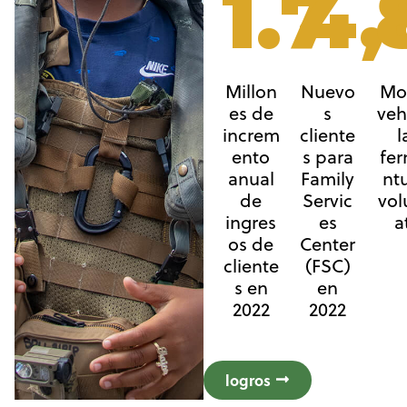
1.7
4,
Millon
Nuevo
Mo
es de
s
veh
increm
cliente
l
ento
s para
fe
anual
Family
nt
de
Servic
vol
ingres
es
at
os de
Center
cliente
(FSC)
s en
en
2022
2022
logros