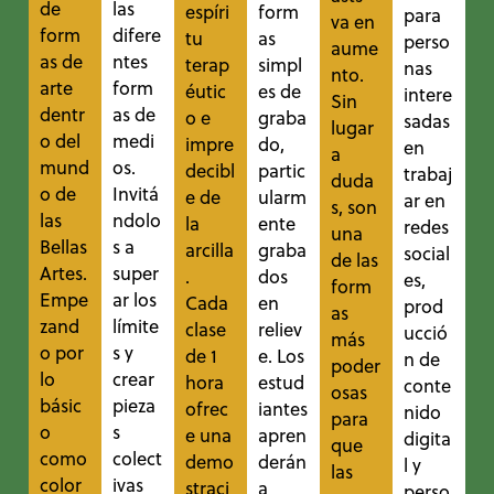
de
las
espíri
form
para
va en
form
difere
tu
as
perso
aume
as de
ntes
terap
simpl
nas
nto.
arte
form
éutic
es de
intere
Sin
dentr
as de
o e
graba
sadas
lugar
o del
medi
impre
do,
en
a
mund
os.
decibl
partic
trabaj
duda
o de
Invitá
e de
ularm
ar en
s, son
las
ndolo
la
ente
redes
una
Bellas
s a
arcilla
graba
social
de las
Artes.
super
.
dos
es,
form
Empe
ar los
Cada
en
prod
as
zand
límite
clase
reliev
ucció
más
o por
s y
de 1
e. Los
n de
poder
lo
crear
hora
estud
conte
osas
básic
pieza
ofrec
iantes
nido
para
o
s
e una
apren
digita
que
como
colect
demo
derán
l y
las
color
ivas
straci
a
perso