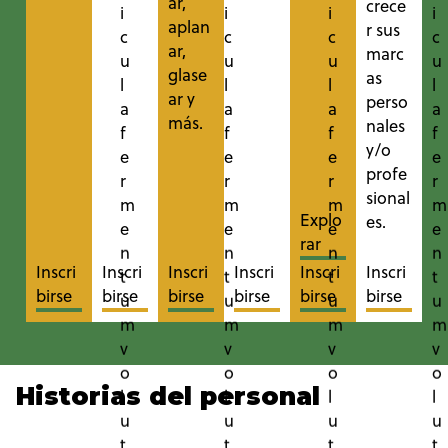
ar,
crece
i
i
i
i
aplan
r sus
c
c
c
c
ar,
marc
u
u
u
u
glase
as
l
l
l
l
ar y
perso
a
a
a
a
más.
nales
f
f
f
f
y/o
e
e
e
e
profe
r
r
r
r
sional
m
m
m
m
Explo
es.
e
e
e
e
rar
n
n
n
n
Inscri
Inscri
Inscri
Inscri
Inscri
Inscri
t
t
t
t
birse
birse
birse
birse
birse
birse
u
u
u
u
m
m
m
m
v
v
v
v
o
o
o
o
Historias del personal
l
l
l
l
u
u
u
u
t
t
t
t