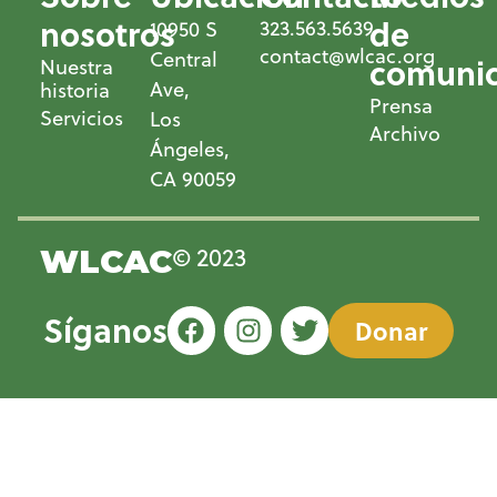
nosotros
de
323.563.5639
10950 S
contact@wlcac.org
Central
comunic
Nuestra
Ave,
historia
Prensa
Servicios
Los
Archivo
Ángeles,
CA 90059
© 2023
WLCAC
Síganos
Donar