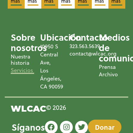
más
más
más
más
más
más
más
Sobre
Ubicación
Contacto
Medios
nosotros
de
323.563.5639
10950 S
contact@wlcac.org
Central
comunic
Nuestra
Ave,
historia
Prensa
Servicios
Los
Archivo
Ángeles,
CA 90059
© 2026
WLCAC
Síganos
Donar