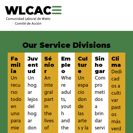
WLCAC
Comunidad Laboral de Watts
Comité de Acción
Our Service Divisions
Fa
Juv
Sé
Em
Cul
Sin
Cli
mil
ent
nio
ple
tur
ho
ma
ia
ud
r
o
e
gar
Dedi
Un
Un
An
Whe
Un
Com
cad
recu
hog
inte
re
espa
pro
os a
rso
ar
gral
adul
cio
meti
culti
todo
lejos
part
ts,
don
dos
var
en
del
in
yout
de
a
past
uno
hog
the
h
las
brin
os
para
ar
lives
and
arte
dar
más
mie
don
of
the
s y la
servi
verd