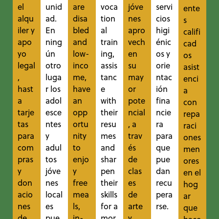
el
unid
are
voca
jóve
servi
ente
alqu
ad.
disa
tion
nes
cios
s
iler y
En
bled
al
apro
higi
califi
apo
ning
and
train
vech
énic
cad
yo
ún
low-
ing,
en
os y
os
legal
otro
inco
assis
su
orie
asist
,
luga
me,
tanc
may
ntac
enci
hast
r los
have
e
or
ión
a
a
adol
an
with
pote
fina
con
tarje
esce
opp
their
ncial
ncie
repa
tas
ntes
ortu
resu
, a
ra
raci
para
y
nity
mes
trav
para
ones
com
adul
to
and
és
que
men
pras
tos
enjo
shar
de
pue
ores
y
jóve
y
pen
clas
dan
en el
don
nes
free
their
es
recu
hog
acio
local
mea
skills
de
pera
ar
nes
es
ls,
for a
arte
rse.
que
de
pue
in-
mor
y