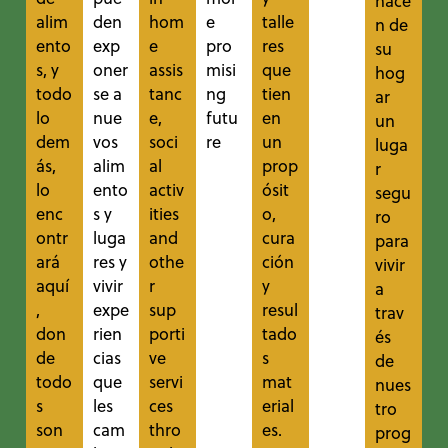
hace
alim
den
hom
e
talle
n de
ento
exp
e
pro
res
su
s, y
oner
assis
misi
que
hog
todo
se a
tanc
ng
tien
ar
lo
nue
e,
futu
en
un
dem
vos
soci
re
un
luga
ás,
alim
al
prop
r
lo
ento
activ
ósit
segu
enc
s y
ities
o,
ro
ontr
luga
and
cura
para
ará
res y
othe
ción
vivir
aquí
vivir
r
y
a
,
expe
sup
resul
trav
don
rien
porti
tado
és
de
cias
ve
s
de
todo
que
servi
mat
nues
s
les
ces
erial
tro
son
cam
thro
es.
prog