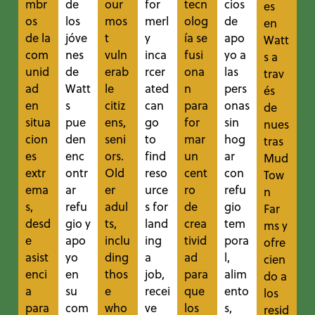
mbr
de
our
for
tecn
cios
es
os
los
mos
merl
olog
de
en
de la
jóve
t
y
ía se
apo
Watt
com
nes
vuln
inca
fusi
yo a
s a
unid
de
erab
rcer
ona
las
trav
ad
Watt
le
ated
n
pers
és
en
s
citiz
can
para
onas
de
situa
pue
ens,
go
for
sin
nues
cion
den
seni
to
mar
hog
tras
es
enc
ors.
find
un
ar
Mud
extr
ontr
Old
reso
cent
con
Tow
ema
ar
er
urce
ro
refu
n
s,
refu
adul
s for
de
gio
Far
desd
gio y
ts,
land
crea
tem
ms y
e
apo
inclu
ing
tivid
pora
ofre
asist
yo
ding
a
ad
l,
cien
enci
en
thos
job,
para
alim
do a
a
su
e
recei
que
ento
los
para
com
who
ve
los
s,
resid