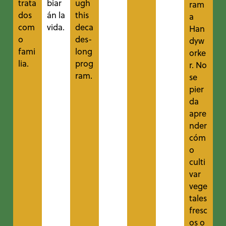
trata
biar
ugh
ram
dos
án la
this
a
com
vida.
deca
Han
o
des-
dyw
fami
long
orke
lia.
prog
r. No
ram.
se
pier
da
apre
nder
cóm
o
culti
var
vege
tales
fresc
os o