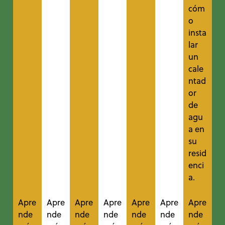
cóm
o
insta
lar
un
cale
ntad
or
de
agu
a en
su
resid
enci
a.
Apre
Apre
Apre
Apre
Apre
Apre
Apre
nde
nde
nde
nde
nde
nde
nde