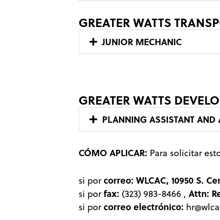
GREATER WATTS TRANSP
JUNIOR MECHANIC
GREATER WATTS DEVELO
PLANNING ASSISTANT AND 
CÓMO APLICAR:
Para solicitar es
correo:
WLCAC, 10950 S. Ce
si por
fax:
Attn: R
si por
(323) 983-8466
,
correo electrónico:
si por
hr@wlca