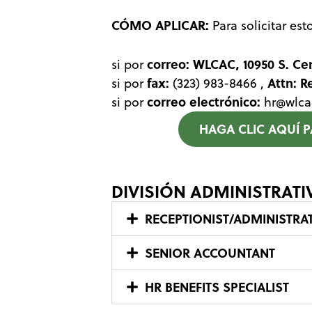
CÓMO APLICAR:
Para solicitar es
correo:
WLCAC, 10950 S. Ce
si por
fax:
Attn: R
si por
(323) 983-8466
,
correo electrónico:
si por
hr@wlca
HAGA CLIC AQUÍ 
DIVISIÓN ADMINISTRATI
RECEPTIONIST/ADMINISTRAT
SENIOR ACCOUNTANT
HR BENEFITS SPECIALIST